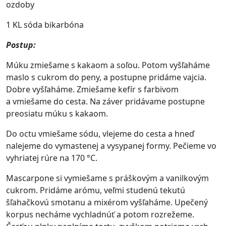
ozdoby
1 KL sóda bikarbóna
Postup:
Múku zmiešame s kakaom a soľou. Potom vyšľaháme
maslo s cukrom do peny, a postupne pridáme vajcia.
Dobre vyšľaháme. Zmiešame kefír s farbivom
a vmiešame do cesta. Na záver pridávame postupne
preosiatu múku s kakaom.
Do octu vmiešame sódu, vlejeme do cesta a hneď
nalejeme do vymastenej a vysypanej formy. Pečieme vo
vyhriatej rúre na 170 °C.
Mascarpone si vymiešame s práškovým a vanilkovým
cukrom. Pridáme arómu, veľmi studenú tekutú
šľahačkovú smotanu a mixérom vyšľaháme. Upečený
korpus necháme vychladnúť a potom rozrežeme.