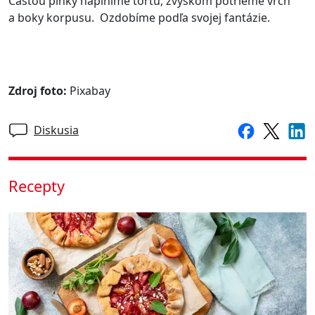
Časťou plnky naplníme tortu, zvyškom potrieme vrch
a boky korpusu. Ozdobíme podľa svojej fantázie.
Zdroj foto:
Pixabay
Diskusia
Recepty