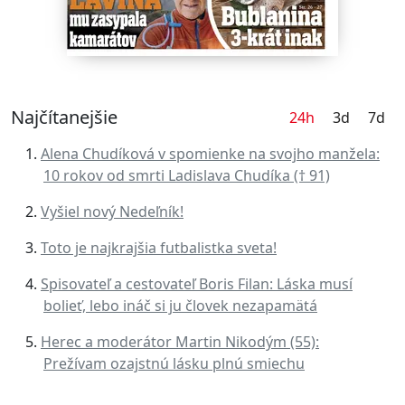
Najčítanejšie
24h
3d
7d
Alena Chudíková v spomienke na svojho manžela:
10 rokov od smrti Ladislava Chudíka († 91)
Vyšiel nový Nedeľník!
Toto je najkrajšia futbalistka sveta!
Spisovateľ a cestovateľ Boris Filan: Láska musí
bolieť, lebo ináč si ju človek nezapamätá
Herec a moderátor Martin Nikodým (55):
Prežívam ozajstnú lásku plnú smiechu