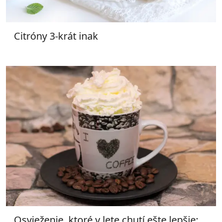
Citróny 3-krát inak
Osvieženie, ktoré v lete chutí ešte lepšie: