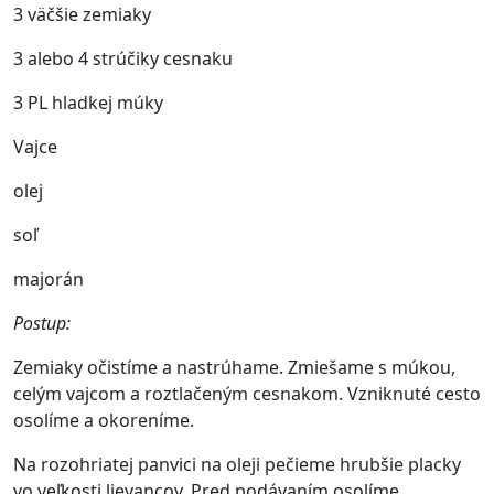
3 väčšie zemiaky
3 alebo 4 strúčiky cesnaku
3 PL hladkej múky
Vajce
olej
soľ
majorán
Postup:
Zemiaky očistíme a nastrúhame. Zmiešame s múkou,
celým vajcom a roztlačeným cesnakom. Vzniknuté cesto
osolíme a okoreníme.
Na rozohriatej panvici na oleji pečieme hrubšie placky
vo veľkosti lievancov. Pred podávaním osolíme