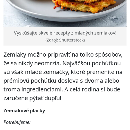
Vyskúšajte skvelé recepty z mladých zemiakov!
(Zdroj: Shutterstock)
Zemiaky možno pripraviť na toľko spôsobov,
že sa nikdy neomrzia. Najväčšou pochúťkou
sú však mladé zemiačky, ktoré premeníte na
prémiovú pochúťku doslova s dvoma alebo
troma ingredienciami. A celá rodina si bude
zaručene pýtať dupľu!
Zemiakové placky
Potrebujeme: