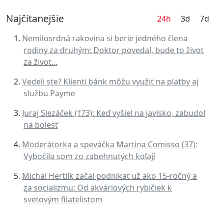
Najčítanejšie
24h
3d
7d
Nemilosrdná rakovina si berie jedného člena
rodiny za druhým: Doktor povedal, bude to život
za život...
Vedeli ste? Klienti bánk môžu využiť na platby aj
službu Payme
Juraj Slezáček (†73): Keď vyšiel na javisko, zabudol
na bolesť
Moderátorka a speváčka Martina Comisso (37):
Vybočila som zo zabehnutých koľají
Michal Hertlík začal podnikať už ako 15-ročný a
za socializmu: Od akváriových rybičiek k
svetovým filatelistom