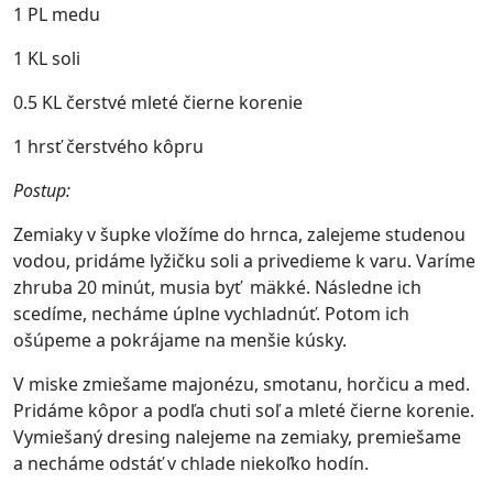
1 PL medu
1 KL soli
0.5 KL čerstvé mleté čierne korenie
1 hrsť čerstvého kôpru
Postup:
Zemiaky v šupke vložíme do hrnca, zalejeme studenou
vodou, pridáme lyžičku soli a privedieme k varu. Varíme
zhruba 20 minút, musia byť mäkké. Následne ich
scedíme, necháme úplne vychladnúť. Potom ich
ošúpeme a pokrájame na menšie kúsky.
V miske zmiešame majonézu, smotanu, horčicu a med.
Pridáme kôpor a podľa chuti soľ a mleté čierne korenie.
Vymiešaný dresing nalejeme na zemiaky, premiešame
a necháme odstáť v chlade niekoľko hodín.