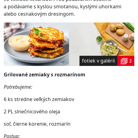
a podávame s kyslou smotanou, kyslými uhorkami
alebo cesnakovým dresingom.
fotiek v galérii
2
Grilované zemiaky s rozmarínom
Potrebujeme:
6 ks stredne veľkých zemiakov
2 PL slnečnicového oleja
soľ, čierne korenie, rozmarín
Postup: