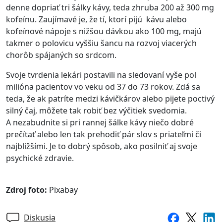
denne dopriať tri šálky kávy, teda zhruba 200 až 300 mg
kofeínu. Zaujímavé je, že tí, ktorí pijú kávu alebo
kofeínové nápoje s nižšou dávkou ako 100 mg, majú
takmer o polovicu vyššiu šancu na rozvoj viacerých
chorôb spájaných so srdcom.
Svoje tvrdenia lekári postavili na sledovaní vyše pol
milióna pacientov vo veku od 37 do 73 rokov. Zdá sa
teda, že ak patríte medzi kávičkárov alebo pijete poctivý
silný čaj, môžete tak robiť bez výčitiek svedomia.
A nezabudnite si pri rannej šálke kávy niečo dobré
prečítať alebo len tak prehodiť pár slov s priateľmi či
najbližšími. Je to dobrý spôsob, ako posilniť aj svoje
psychické zdravie.
Zdroj foto:
Pixabay
Diskusia