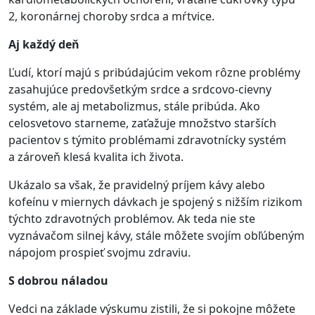
2, koronárnej choroby srdca a mŕtvice.
Aj každý deň
Ľudí, ktorí majú s pribúdajúcim vekom rôzne problémy
zasahujúce predovšetkým srdce a srdcovo-cievny
systém, ale aj metabolizmus, stále pribúda. Ako
celosvetovo starneme, zaťažuje množstvo starších
pacientov s týmito problémami zdravotnícky systém
a zároveň klesá kvalita ich života.
Ukázalo sa však, že pravidelný príjem kávy alebo
kofeínu v miernych dávkach je spojený s nižším rizikom
týchto zdravotných problémov. Ak teda nie ste
vyznávačom silnej kávy, stále môžete svojím obľúbeným
nápojom prospieť svojmu zdraviu.
S dobrou náladou
Vedci na základe výskumu zistili, že si pokojne môžete