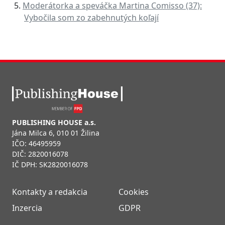
Moderátorka a speváčka Martina Comisso (37):
Vybočila som zo zabehnutých koľají
PUBLISHING HOUSE a.s.
Jána Milca 6, 010 01 Žilina
IČO: 46495959
DIČ: 2820016078
IČ DPH: SK2820016078
Kontakty a redakcia
Cookies
Inzercia
GDPR