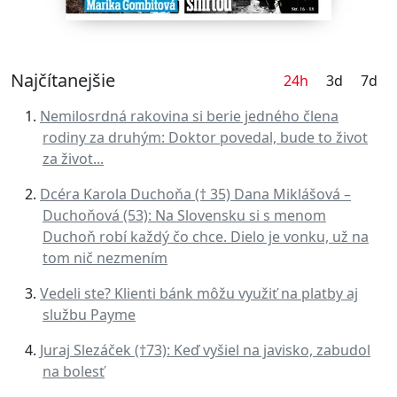
Najčítanejšie
24h
3d
7d
Nemilosrdná rakovina si berie jedného člena
rodiny za druhým: Doktor povedal, bude to život
za život...
Dcéra Karola Duchoňa († 35) Dana Miklášová –
Duchoňová (53): Na Slovensku si s menom
Duchoň robí každý čo chce. Dielo je vonku, už na
tom nič nezmením
Vedeli ste? Klienti bánk môžu využiť na platby aj
službu Payme
Juraj Slezáček (†73): Keď vyšiel na javisko, zabudol
na bolesť