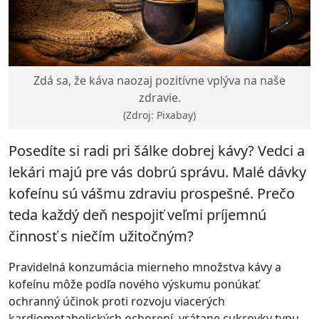
Zdá sa, že káva naozaj pozitívne vplýva na naše
zdravie.
(Zdroj: Pixabay)
Posedíte si radi pri šálke dobrej kávy? Vedci a
lekári majú pre vás dobrú správu. Malé dávky
kofeínu sú vášmu zdraviu prospešné. Prečo
teda každý deň nespojiť veľmi príjemnú
činnosť s niečím užitočným?
Pravidelná konzumácia mierneho množstva kávy a
kofeínu môže podľa nového výskumu ponúkať
ochranný účinok proti rozvoju viacerých
kardiometabolických ochorení, vrátane cukrovky typu