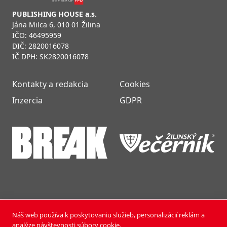
PUBLISHING HOUSE a.s.
Jána Milca 6, 010 01 Žilina
IČO: 46495959
DIČ: 2820016078
IČ DPH: SK2820016078
Kontakty a redakcia
Cookies
Inzercia
GDPR
Náš web používa k poskytovaniu služieb, personalizácií reklám a
NOVÝ ČAS NEDEĽA © 2024 | PUBLISHING HOUSE, a.s.,
analýze návštevnosti súbory cookie.