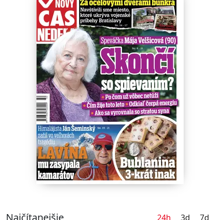
Najčítanejšie
24h
3d
7d