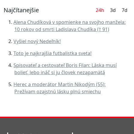
Najčítanejšie
24h
3d
7d
Alena Chudíková v spomienke na svojho manžela:
10 rokov od smrti Ladislava Chudíka († 91)
Vyšiel nový Nedeľník!
Toto je najkrajšia futbalistka sveta!
Spisovateľ a cestovateľ Boris Filan: Láska musí
bolieť, lebo ináč si ju človek nezapamätá
Herec a moderátor Martin Nikodým (55):
Prežívam ozajstnú lásku plnú smiechu