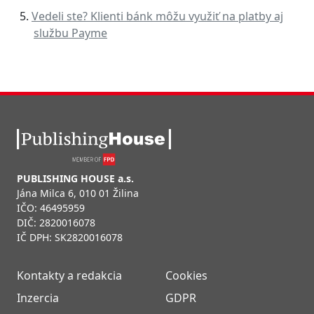
Vedeli ste? Klienti bánk môžu využiť na platby aj
službu Payme
PUBLISHING HOUSE a.s.
Jána Milca 6, 010 01 Žilina
IČO: 46495959
DIČ: 2820016078
IČ DPH: SK2820016078
Kontakty a redakcia
Cookies
Inzercia
GDPR