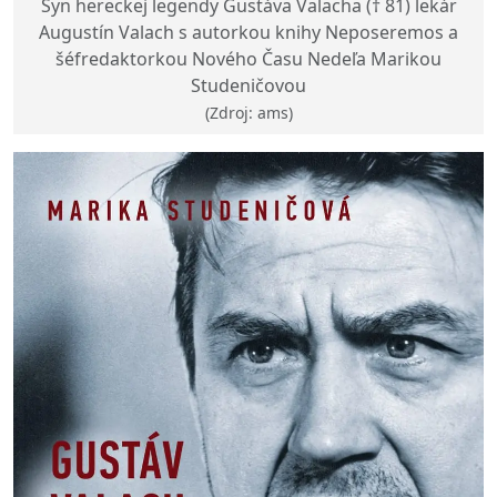
Syn hereckej legendy Gustáva Valacha († 81) lekár
Augustín Valach s autorkou knihy Neposeremos a
šéfredaktorkou Nového Času Nedeľa Marikou
Studeničovou
(Zdroj: ams)