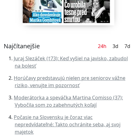
Najčítanejšie
24h
3d
7d
Juraj Slezáček (†73): Keď vyšiel na javisko, zabudol
na bolesť
Horúčavy predstavujú nielen pre seniorov vážne
riziko, venujte im pozornosť
Moderátorka a speváčka Martina Comisso (37):
Vybočila som zo zabehnutých koľají
Počasie na Slovensku je čoraz viac
nepredvídateľné: Takto ochránite seba, aj svoj
majetok