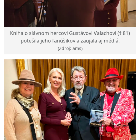
Kniha o slávnom hercovi Gustávovi Valachovi († 81)
potešila jeho fanúšikov a zaujala aj médiá.
(Zdroj: ams)