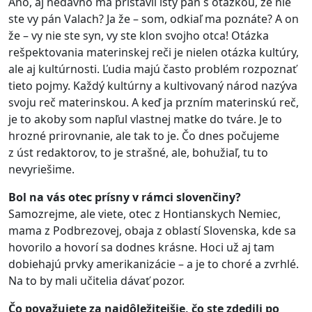
Áno, aj nedávno ma pristavil istý pán s otázkou, že nie
ste vy pán Valach? Ja že – som, odkiaľ ma poznáte? A on
že – vy nie ste syn, vy ste klon svojho otca! Otázka
rešpektovania materinskej reči je nielen otázka kultúry,
ale aj kultúrnosti. Ľudia majú často problém rozpoznať
tieto pojmy. Každý kultúrny a kultivovaný národ nazýva
svoju reč materinskou. A keď ja przním materinskú reč,
je to akoby som napľul vlastnej matke do tváre. Je to
hrozné prirovnanie, ale tak to je. Čo dnes počujeme
z úst redaktorov, to je strašné, ale, bohužiaľ, tu to
nevyriešime.
Bol na vás otec prísny v rámci slovenčiny?
Samozrejme, ale viete, otec z Hontianskych Nemiec,
mama z Podbrezovej, obaja z oblastí Slovenska, kde sa
hovorilo a hovorí sa dodnes krásne. Hoci už aj tam
dobiehajú prvky amerikanizácie – a je to choré a zvrhlé.
Na to by mali učitelia dávať pozor.
Čo považujete za najdôležitejšie, čo ste zdedili po