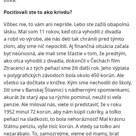
Pociťovali ste to ako krivdu?
Vôbec nie, to vám ani nepríde. Lebo ste zažili obapolnú
lásku. Mal som 11 rokov, keď otca vyhodili z divadla
a robil vo výrobe, ale nás deti tak chránili pred týmto
zlom, aby sme nič nepocítili. Aj finančná situácia začala
byť neúnosná, ale mali sme šťastie v tom, že predtým,
ako otca vyhodili z divadla, dokončil v Čechách film
Ztracenci a z tých peňazí sme žili ďalší rok. Jeho výplata
v polygrafických závodoch bola okolo 450 korún. Ale
všetko sa dočítate v knižke. Kým sme nechodili do školy,
žili sme v Banskej Štiavnici s nádhernými spomienkami,
akurát že starý apa sa rýchlo pominul, neužil si veľa
penzie. Ale miloval nás, viete si predstaviť, že v roku
1952 minul 72 korún, aby nám kúpil cukríky, a toľko
peňazí na sladkosti, to bola nehoráznosť! Mal krásnu
štátnu penziu, vyše tisíc korún. A vtedy sa toľko ani
nezarábalo. To, samozrejme, vieme od mamy, brat