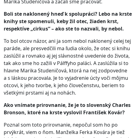
Marika Studeničová a začali sme pracovať.
Boli ste naklonený hneď k spolupráci? Lebo na krste
knihy ste spomenuli, keby žil otec, žiaden krst,
respektíve „cirkus“ – ako ste to nazvali, by nebol.
To bol otcov názor, ani ja som nebol naklonený celej tej
paráde, ale presvedčili ma ľudia okolo, že otec si knihu
zaslúžil a rovnako aj jej slávnostné uvedenie do života,
tak ako sme ho zažili v Pálffyho paláci. A zaslúžila si to
hlavne Marika Studeničová, ktorá na nej zodpovedne
a s láskou pracovala. Je to vyjadrenie úcty voči môjmu
otcovi, k jeho tvorbe, k jeho človečenstvu, beriem to
všetkými prstami aj na nohách.
Ako vnímate prirovnanie, že je to slovenský Charles
Bronson, ktoré na krste vyslovil František Kovár?
Poznal som toto prirovnanie, nepočul som ho po
prvýkrát, viem o ňom. Manželka Ferka Kovára je tiež