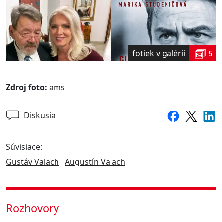
fotiek v galérii
5
Zdroj foto:
ams
Diskusia
Súvisiace:
Gustáv Valach
Augustín Valach
Rozhovory