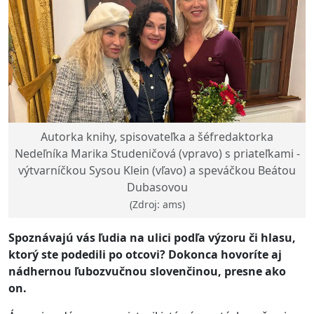
Autorka knihy, spisovateľka a šéfredaktorka
Nedeľníka Marika Studeničová (vpravo) s priateľkami -
výtvarníčkou Sysou Klein (vľavo) a speváčkou Beátou
Dubasovou
(Zdroj: ams)
Spoznávajú vás ľudia na ulici podľa výzoru či hlasu,
ktorý ste podedili po otcovi? Dokonca hovoríte aj
nádhernou ľubozvučnou slovenčinou, presne ako
on.