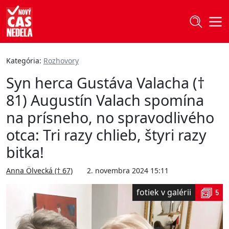
Kategória:
Rozhovory
Syn herca Gustáva Valacha (†
81) Augustín Valach spomína
na prísneho, no spravodlivého
otca: Tri razy chlieb, štyri razy
bitka!
Anna Ölvecká († 67)
2. novembra 2024 15:11
fotiek v galérii
5