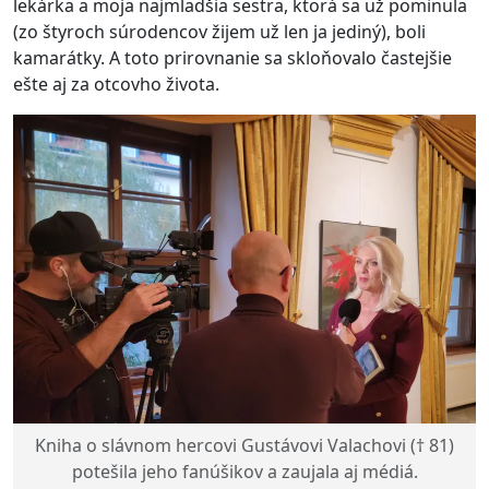
lekárka a moja najmladšia sestra, ktorá sa už pominula
(zo štyroch súrodencov žijem už len ja jediný), boli
kamarátky. A toto prirovnanie sa skloňovalo častejšie
ešte aj za otcovho života.
Kniha o slávnom hercovi Gustávovi Valachovi († 81)
potešila jeho fanúšikov a zaujala aj médiá.