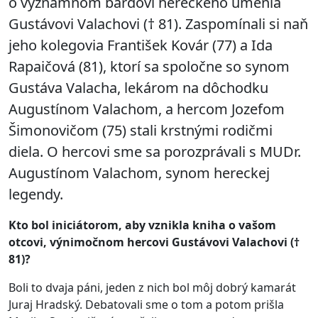
o významnom bardovi hereckého umenia
Gustávovi Valachovi († 81). Zaspomínali si naň
jeho kolegovia František Kovár (77) a Ida
Rapaičová (81), ktorí sa spoločne so synom
Gustáva Valacha, lekárom na dôchodku
Augustínom Valachom, a hercom Jozefom
Šimonovičom (75) stali krstnými rodičmi
diela. O hercovi sme sa porozprávali s MUDr.
Augustínom Valachom, synom hereckej
legendy.
Kto bol iniciátorom, aby vznikla kniha o vašom
otcovi, výnimočnom hercovi Gustávovi Valachovi (†
81)?
Boli to dvaja páni, jeden z nich bol môj dobrý kamarát
Juraj Hradský. Debatovali sme o tom a potom prišla