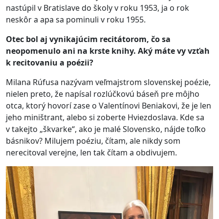
nastúpil v Bratislave do školy v roku 1953, ja o rok
neskôr a apa sa pominuli v roku 1955.
Otec bol aj vynikajúcim recitátorom, čo sa
neopomenulo ani na krste knihy. Aký máte vy vzťah
k recitovaniu a poézii?
Milana Rúfusa nazývam veľmajstrom slovenskej poézie,
nielen preto, že napísal rozlúčkovú báseň pre môjho
otca, ktorý hovorí zase o Valentínovi Beniakovi, že je len
jeho miništrant, alebo si zoberte Hviezdoslava. Kde sa
v takejto „škvarke“, ako je malé Slovensko, nájde toľko
básnikov? Milujem poéziu, čítam, ale nikdy som
nerecitoval verejne, len tak čítam a obdivujem.