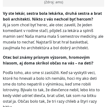
(Zdroj: ams)
Vy ste lekár, sestra bola lekárka, druhá sestra a brat
boli architekti. Nikto z vás nechcel byť hercom?
Aj ja som chcel byť herec, ale otec zavelil, že jeden
komediant v rodine stačí, pôjdeš za lekára a splníš
mamin sen! Naša mama mala 5 semestrov medicíny, ale
musela to nechať. Najstarší brat hral basketbal,
zaujímala ho architektúra a bol dobrý architekt.
Otec bol známy prísnym výzorom, hromovým
hlasom, aj doma skríkol občas na vás – na deti?
Podľa toho, ako sme si zaslúžili. Keď sa vyskytli veci,
ktoré ho hnevali a bolo ich nemálo, hoci my ako deti
sme do toho nepatrili s výnimkou, keď sme robili
lotroviny. Bývalo to tak, že dievčence nebil, lebo kto to
kedy videl udrieť dievča, brat ušiel, tak som na bitku
ostal ja. Občas bolo tak, že tri razy chlieb a štyri razy
bitka.