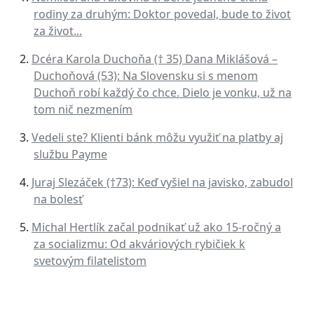
rodiny za druhým: Doktor povedal, bude to život
za život...
Dcéra Karola Duchoňa († 35) Dana Miklášová –
Duchoňová (53): Na Slovensku si s menom
Duchoň robí každý čo chce. Dielo je vonku, už na
tom nič nezmením
Vedeli ste? Klienti bánk môžu využiť na platby aj
službu Payme
Juraj Slezáček (†73): Keď vyšiel na javisko, zabudol
na bolesť
Michal Hertlík začal podnikať už ako 15-ročný a
za socializmu: Od akváriových rybičiek k
svetovým filatelistom