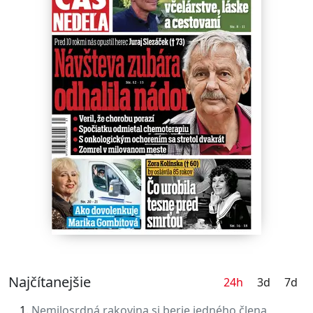
Najčítanejšie
24h
3d
7d
Nemilosrdná rakovina si berie jedného člena