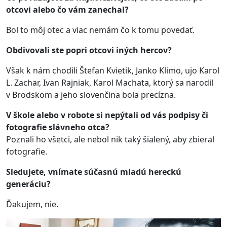
otcovi alebo čo vám zanechal?
Bol to môj otec a viac nemám čo k tomu povedať.
Obdivovali ste popri otcovi iných hercov?
Však k nám chodili Štefan Kvietik, Janko Klimo, ujo Karol
L. Zachar, Ivan Rajniak, Karol Machata, ktorý sa narodil
v Brodskom a jeho slovenčina bola precízna.
V škole alebo v robote si nepýtali od vás podpisy či
fotografie slávneho otca?
Poznali ho všetci, ale nebol nik taký šialený, aby zbieral
fotografie.
Sledujete, vnímate súčasnú mladú hereckú
generáciu?
Ďakujem, nie.