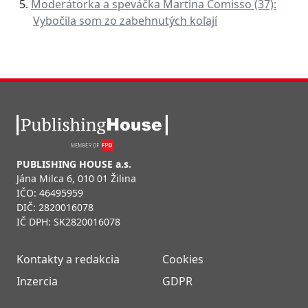
Moderátorka a speváčka Martina Comisso (37):
Vybočila som zo zabehnutých koľají
PUBLISHING HOUSE a.s.
Jána Milca 6, 010 01 Žilina
IČO: 46495959
DIČ: 2820016078
IČ DPH: SK2820016078
Kontakty a redakcia
Cookies
Inzercia
GDPR