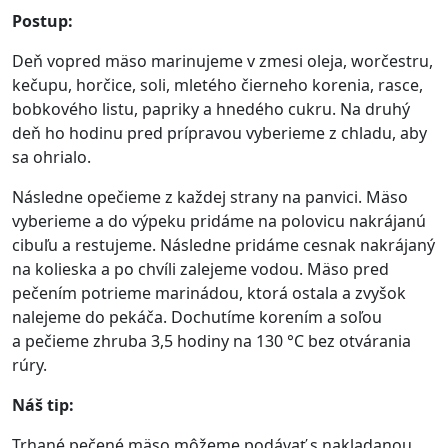
Postup:
Deň vopred mäso marinujeme v zmesi oleja, worčestru,
kečupu, horčice, soli, mletého čierneho korenia, rasce,
bobkového listu, papriky a hnedého cukru. Na druhý
deň ho hodinu pred prípravou vyberieme z chladu, aby
sa ohrialo.
Následne opečieme z každej strany na panvici. Mäso
vyberieme a do výpeku pridáme na polovicu nakrájanú
cibuľu a restujeme. Následne pridáme cesnak nakrájaný
na kolieska a po chvíli zalejeme vodou. Mäso pred
pečením potrieme marinádou, ktorá ostala a zvyšok
nalejeme do pekáča. Dochutíme korením a soľou
a pečieme zhruba 3,5 hodiny na 130 °C bez otvárania
rúry.
Náš tip:
Trhané pečené mäso môžeme podávať s nakladanou