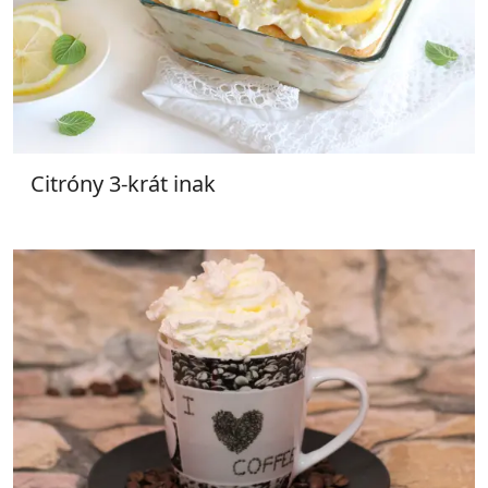
Citróny 3-krát inak