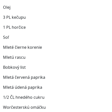
Olej
3 PL kečupu
1 PL horčice
Soľ
Mleté čierne korenie
Mletú rascu
Bobkový list
Mletá červená paprika
Mletá údená paprika
1/2 ČL hnedého cukru
Worčesterskú omáčku