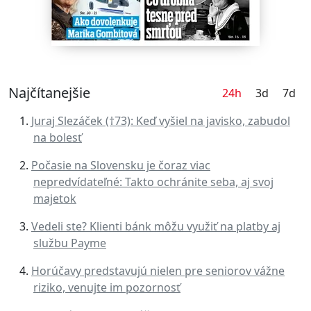
Najčítanejšie
24h
3d
7d
Juraj Slezáček (†73): Keď vyšiel na javisko, zabudol
na bolesť
Počasie na Slovensku je čoraz viac
nepredvídateľné: Takto ochránite seba, aj svoj
majetok
Vedeli ste? Klienti bánk môžu využiť na platby aj
službu Payme
Horúčavy predstavujú nielen pre seniorov vážne
riziko, venujte im pozornosť