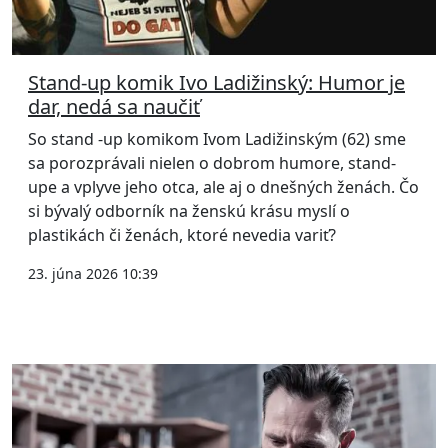
Stand-up komik Ivo Ladižinský: Humor je
dar, nedá sa naučiť
So stand -up komikom Ivom Ladižinským (62) sme
sa porozprávali nielen o dobrom humore, stand-
upe a vplyve jeho otca, ale aj o dnešných ženách. Čo
si bývalý odborník na ženskú krásu myslí o
plastikách či ženách, ktoré nevedia variť?
23. júna 2026 10:39