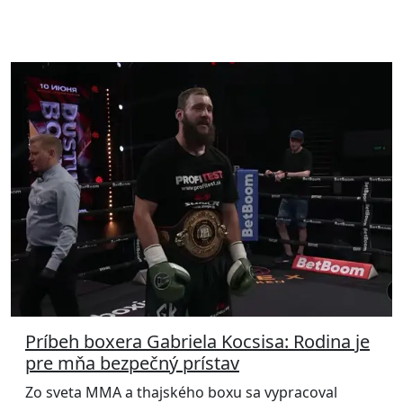
Príbeh boxera Gabriela Kocsisa: Rodina je
pre mňa bezpečný prístav
Zo sveta MMA a thajského boxu sa vypracoval