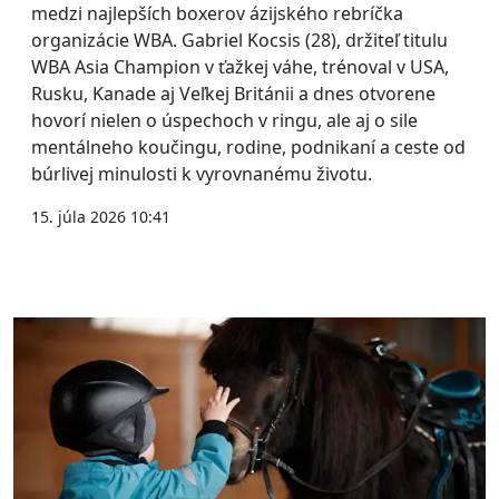
medzi najlepších boxerov ázijského rebríčka
organizácie WBA. Gabriel Kocsis (28), držiteľ titulu
WBA Asia Champion v ťažkej váhe, trénoval v USA,
Rusku, Kanade aj Veľkej Británii a dnes otvorene
hovorí nielen o úspechoch v ringu, ale aj o sile
mentálneho koučingu, rodine, podnikaní a ceste od
búrlivej minulosti k vyrovnanému životu.
15. júla 2026 10:41