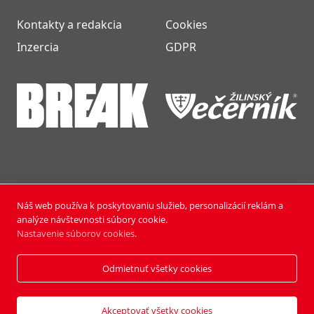
Kontakty a redakcia
Cookies
Inzercia
GDPR
Náš web používa k poskytovaniu služieb, personalizácií reklám a
NOVÝ ČAS NEDEĽA © 2024 | PUBLISHING HOUSE, a.s.,
analýze návštevnosti súbory cookie.
Všetky práva vyhradené.
Nastavenie súborov cookies
.
Vyrobili:
Pixmark
&
Soft Studio
Odmietnuť všetky cookies
Akceptovať všetky cookies