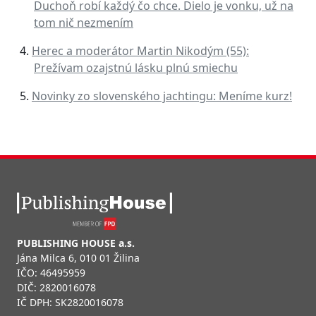
Duchoň robí každý čo chce. Dielo je vonku, už na
tom nič nezmením
Herec a moderátor Martin Nikodým (55):
Prežívam ozajstnú lásku plnú smiechu
Novinky zo slovenského jachtingu: Meníme kurz!
PUBLISHING HOUSE a.s.
Jána Milca 6, 010 01 Žilina
IČO: 46495959
DIČ: 2820016078
IČ DPH: SK2820016078