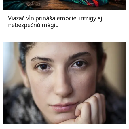
Viazač vĺn prináša emócie, intrigy aj
nebezpečnú mágiu