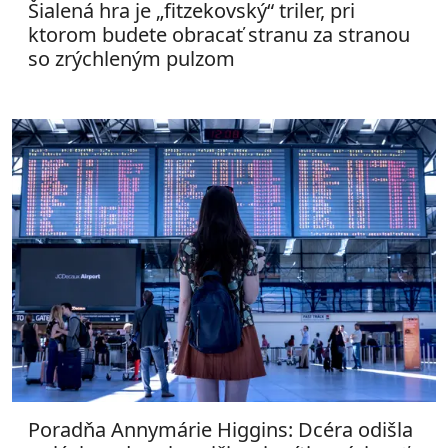
Šialená hra je „fitzekovský“ triler, pri
ktorom budete obracať stranu za stranou
so zrýchleným pulzom
Poradňa Annymárie Higgins: Dcéra odišla