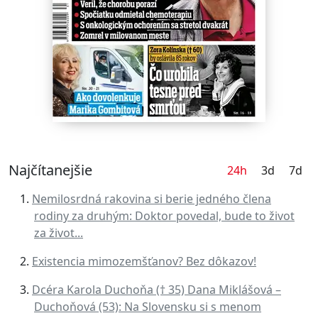
Najčítanejšie
24h
3d
7d
Nemilosrdná rakovina si berie jedného člena
rodiny za druhým: Doktor povedal, bude to život
za život...
Existencia mimozemšťanov? Bez dôkazov!
Dcéra Karola Duchoňa († 35) Dana Miklášová –
Duchoňová (53): Na Slovensku si s menom