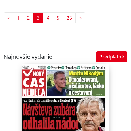
Predchádzajúca
Ďalšia
«
1
2
3
4
5
25
»
Najnovšie vydanie
Predplatné